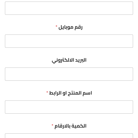
رقم موبايل
*
ا
البريد الالكتروني
س
م
ا
و
ا
ل
اسم المنتج او الرابط
*
م
ن
ت
ج
الكمية بالارقام
*