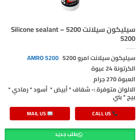
سيليكون سيلانت 5200 – Silicone sealant
5200
سيليكون سيلانت امرو 5200
AMRO 5200
الكرتونة 24 عبوة
العبوة 270 جرام
الالوان متوفرة :- شفاف * أبيض * أسود * رمادي *
بيج * بني
MAIL US
CALL US
طلب جديد