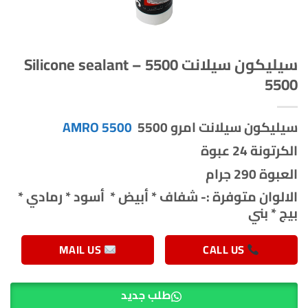
سيليكون سيلانت 5500 – Silicone sealant
5500
سيليكون سيلانت امرو 5500
AMRO 5500
الكرتونة 24 عبوة
العبوة 290 جرام
الالوان متوفرة :- شفاف * أبيض * أسود * رمادي *
بيج * بني
MAIL US
CALL US
طلب جديد